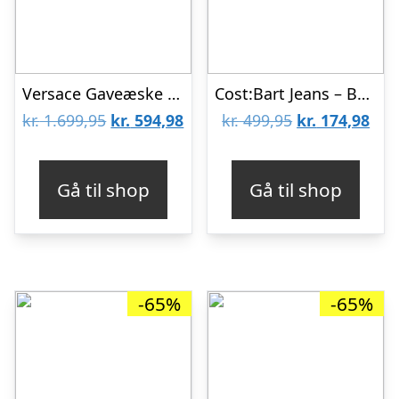
Versace Gaveæske – Hue/Body k/æ – Hvid/Lyseblå m. Logo
Cost:Bart Jeans – Bowie – Sort Denim
Den
Den
Den
De
kr.
1.699,95
kr.
594,98
kr.
499,95
kr.
174,98
oprindelige
aktuelle
oprindelige
aktu
pris
pris
pris
pris
Gå til shop
Gå til shop
var:
er:
var:
er:
kr. 1.699,95.
kr. 594,98.
kr. 499,95.
kr. 
-65%
-65%