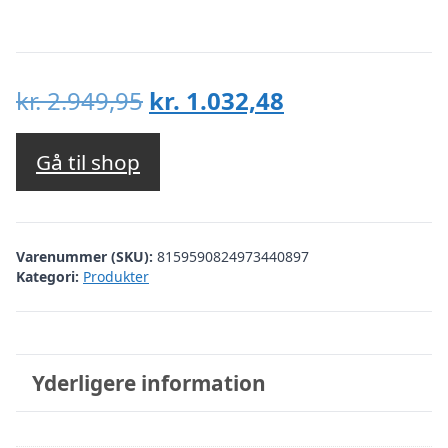
Den
Den
kr.
2.949,95
kr.
1.032,48
oprindelige
aktuelle
pris
pris
Gå til shop
var:
er:
kr. 2.949,95.
kr. 1.032,48.
Varenummer (SKU):
8159590824973440897
Kategori:
Produkter
Yderligere information