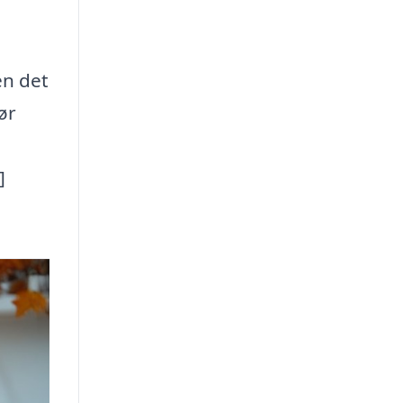
en det
ør
]