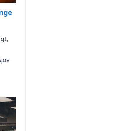
enge
gt,
sjov