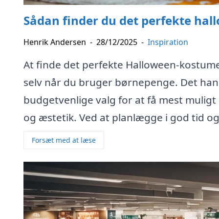
Sådan finder du det perfekte ha
Henrik Andersen
-
28/12/2025
-
Inspiration
At finde det perfekte Halloween-kostume 
selv når du bruger børnepenge. Det han
budgetvenlige valg for at få mest mulig
og æstetik. Ved at planlægge i god tid o
Forsæt med at læse