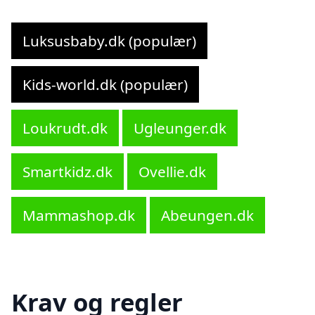
Luksusbaby.dk (populær)
Kids-world.dk (populær)
Loukrudt.dk
Ugleunger.dk
Smartkidz.dk
Ovellie.dk
Mammashop.dk
Abeungen.dk
Krav og regler