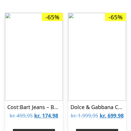
-65%
-65%
Cost:Bart Jeans – Bowie – Light Blue Demin Wash
Dolce & Gabbana Cardigan – DG Skate – Camouflage
Den
Den
Den
De
kr.
499,95
kr.
174,98
kr.
1.999,95
kr.
699,98
oprindelige
aktuelle
oprindelige
akt