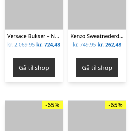
Versace Bukser – Navy
Kenzo Sweatnederdel – Veiled Pink m. Orange/Gul
Den
Den
Den
De
kr.
2.069,95
kr.
724,48
kr.
749,95
kr.
262,48
oprindelige
aktuelle
oprindelige
aktu
pris
pris
pris
pris
Gå til shop
Gå til shop
var:
er:
var:
er:
kr. 2.069,95.
kr. 724,48.
kr. 749,95.
kr. 
-65%
-65%