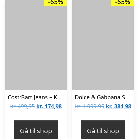
-65%
-65%
Cost:Bart Jeans – Kameira – Black Wash
Dolce & Gabbana Shorts – Lys Denim
Den
Den
Den
De
kr.
499,95
kr.
174,98
kr.
1.099,95
kr.
384,98
oprindelige
aktuelle
oprindelige
akt
pris
pris
pris
pri
Gå til shop
Gå til shop
var:
er:
var:
er: