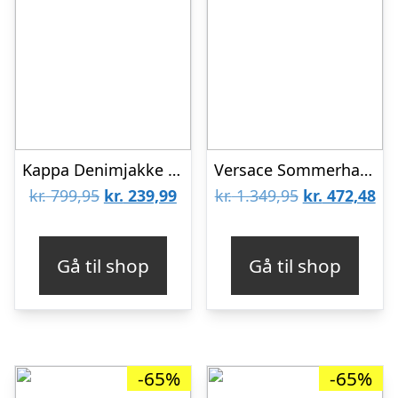
Kappa Denimjakke m. For – Bascino – Sort
Versace Sommerhat – navy/Sort m. Logo
Den
Den
Den
De
kr.
799,95
kr.
239,99
kr.
1.349,95
kr.
472,48
oprindelige
aktuelle
oprindelige
akt
pris
pris
pris
pri
Gå til shop
Gå til shop
var:
er:
var:
er:
kr. 799,95.
kr. 239,99.
kr. 1.349,95.
kr.
-65%
-65%