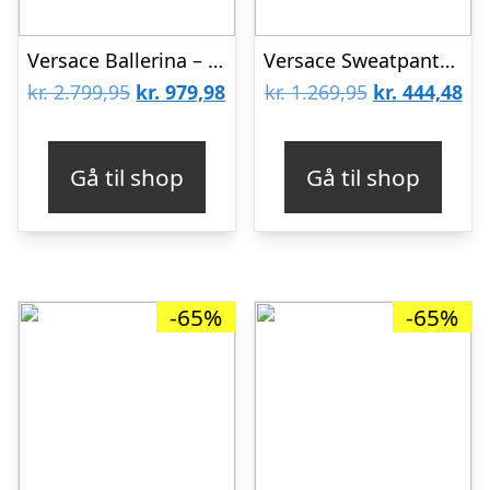
Versace Ballerina – Sort m. Hjerte
Versace Sweatpants – Blå/Hvid m. Print
Den
Den
Den
De
kr.
2.799,95
kr.
979,98
kr.
1.269,95
kr.
444,48
oprindelige
aktuelle
oprindelige
akt
pris
pris
pris
pri
Gå til shop
Gå til shop
var:
er:
var:
er:
kr. 2.799,95.
kr. 979,98.
kr. 1.269,95.
kr.
-65%
-65%