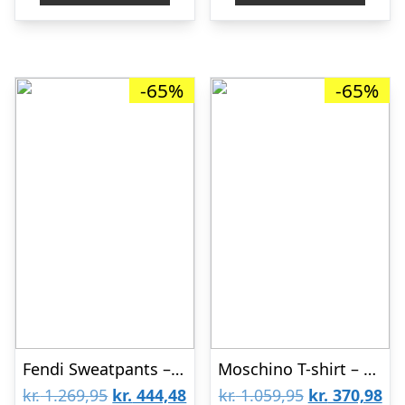
kr. 499,95.
kr. 174,98.
kr. 1.099,95.
kr.
-65%
-65%
Fendi Sweatpants – Rosa m. Tekst
Moschino T-shirt – Rød m. Guld
Den
Den
Den
De
kr.
1.269,95
kr.
444,48
kr.
1.059,95
kr.
370,98