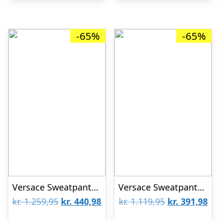
-65%
-65%
Versace Sweatpants – Logo Greca – Sort
Versace Sweatpants – Sort m. Guld
Den
Den
Den
De
kr.
1.259,95
kr.
440,98
kr.
1.119,95
kr.
391,98
oprindelige
aktuelle
oprindelige
akt