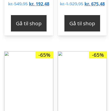
Den
Den
Den
De
kr.
549,95
kr.
192,48
kr.
1.929,95
kr.
675,48
oprindelige
aktuelle
oprindelige
akt
pris
pris
pris
pri
Gå til shop
Gå til shop
var:
er:
var:
er:
kr. 549,95.
kr. 192,48.
kr. 1.929,95.
kr.
-65%
-65%