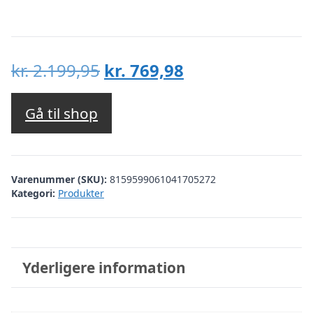
Den
Den
kr.
2.199,95
kr.
769,98
oprindelige
aktuelle
pris
pris
Gå til shop
var:
er:
kr. 2.199,95.
kr. 769,98.
Varenummer (SKU):
8159599061041705272
Kategori:
Produkter
Yderligere information