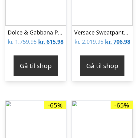
Dolce & Gabbana Polo – Reborn To Live – Camouflage
Versace Sweatpants – Navy/Sort
Den
Den
Den
De
kr.
1.759,95
kr.
615,98
kr.
2.019,95
kr.
706,98
oprindelige
aktuelle
oprindelige
akt
pris
pris
pris
pri
Gå til shop
Gå til shop
var:
er:
var:
er:
kr. 1.759,95.
kr. 615,98.
kr. 2.019,95.
kr.
-65%
-65%