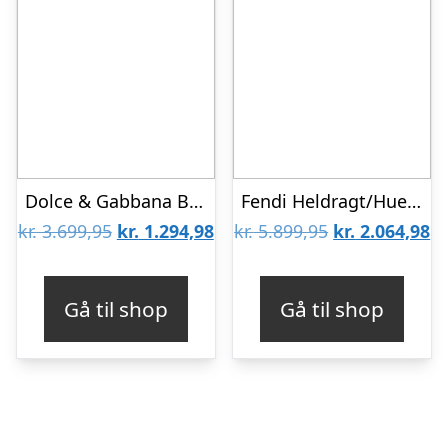
Dolce & Gabbana Bluse – Uld – Light Therapy – Sort m. Sten
Fendi Heldragt/Hue – Uld – Hvid/Rosa
Den
Den
Den
D
kr.
3.699,95
kr.
1.294,98
kr.
5.899,95
kr.
2.064,98
oprindelige
aktuelle
oprindelige
ak
pris
pris
pris
pr
Gå til shop
Gå til shop
var:
er:
var:
er
kr. 3.699,95.
kr. 1.294,98.
kr. 5.899,95.
kr